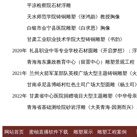
平凉检察院石材浮雕
天水师范学院铸铜雕塑《张鸿勋》教授胸像
白银市会宁县医院雕塑《白求恩》胸像
甘肃工业职业技术学院大型铸铜雕塑《书韵》
2020年 礼县职业中等专业学校石材圆雕《开启梦想》；浮
青海海东廉政教育中心（留置中心）雕塑景观工程
2021年 兰州火箭军某部队英模广场大型主题铸铜雕塑《
甘南卓尼县博峪村红色土司广场大型圆雕《杨土司》
2022年 甘肃省中心医院捐赠项目大型主题雕塑《中华母亲
青海省基础测绘院砂岩浮雕《大美青海·因测而兴》
网站首页
蜜柚直播软件下载
雕塑展示
雕塑工程案例