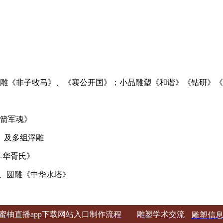
雕《非子牧马》、
《襄公开国》；小品雕塑《和谐》《钻研》
火箭军魂》
及多组浮雕
-华胥氏》
、圆雕《中华水
塔》
蜜柚直播app下载网站入口制作流程
雕塑学术交流
雕塑信